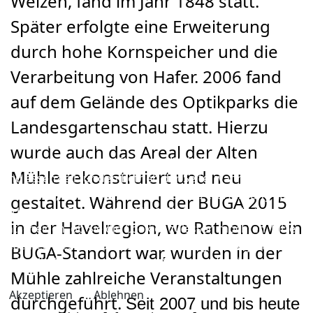
Weizen, fand im Jahr 1848 statt.
Später erfolgte eine Erweiterung
durch hohe Kornspeicher und die
Verarbeitung von Hafer. 2006 fand
auf dem Gelände des Optikparks die
Landesgartenschau statt. Hierzu
Wir benutzen Cookies
wurde auch das Areal der Alten
Wir nutzen Cookies auf unserer Website. Einige von ihnen
Mühle rekonstruiert und neu
sind essenziell für den Betrieb der Seite, während andere
uns helfen, diese Website und die Nutzererfahrung zu
gestaltet. Während der BUGA 2015
verbessern (Tracking Cookies). Sie können selbst
in der Havelregion, wo Rathenow ein
entscheiden, ob Sie die Cookies zulassen möchten. Bitte
beachten Sie, dass bei einer Ablehnung womöglich nicht
BUGA-Standort war, wurden in der
mehr alle Funktionalitäten der Seite zur Verfügung stehen.
Mühle zahlreiche Veranstaltungen
Akzeptieren
Ablehnen
durchgeführt.
Seit 2007 und bis heute