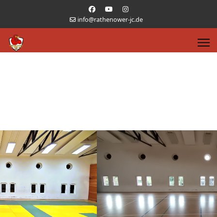
info@rathenower-jc.de
Training